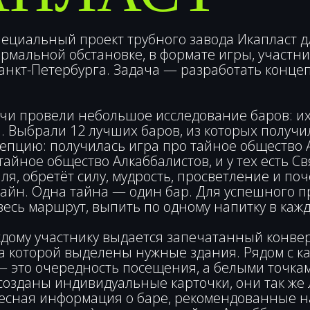
ециальный проект трубного завода Икапласт дл
рмальной обстановке, в формате игры, участн
Санкт-Петербурга. Задача — разработать конц
чи провели небольшое исследование баров: их
. Выбрали 12 лучших баров, из которых получи
епцию: получилась игра про тайное общество А
тайное общество Алкаббалистов, и у тех есть Св
ля, обретёт силу, мудрость, просветление и поч
 тайн. Одна тайна — один бар. Для успешного 
весь маршрут, выпить по одному напитку в кажд
дому участнику выдается запечатанный конвер
на которой выделены нужные здания. Рядом с к
— это очередность посещения, а белыми точка
созданы индивидуальные карточки, они так же 
ресная информация о баре, рекомендованные н