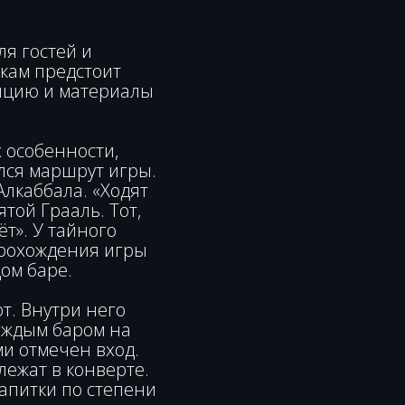
я гостей и
икам предстоит
епцию и материалы
 особенности,
лся маршрут игры.
лкаббала. «Ходят
ятой Грааль. Тот,
ёт». У тайного
прохождения игры
ом баре.
т. Внутри него
аждым баром на
ми отмечен вход.
лежат в конверте.
апитки по степени